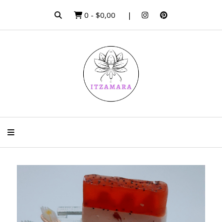
0
-
$0,00