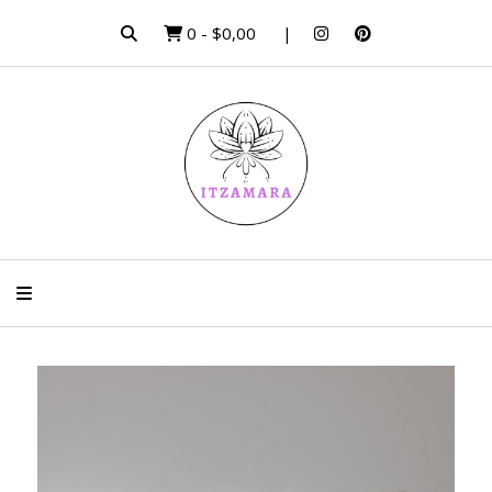
0
-
$0,00