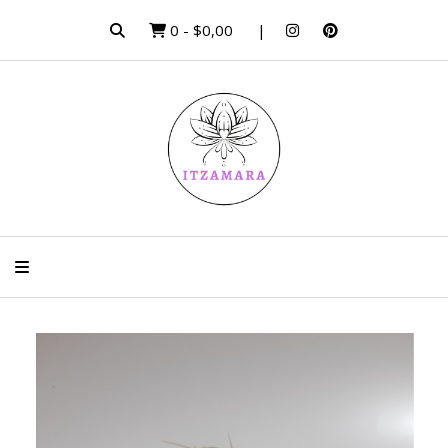
0
-
$0,00